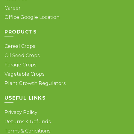
फसल अवधि:
Career
– 80–90 दिन तक लगातार पत्तेदार उत्पादन
Office Google Location
“नोट: फसल की पैदावार स्थानीय जलवायु परिस्थितियों एवं प्रबंधन
PRODUCTS
पद्धतियों पर निर्भर करती है, अतः परिणाम क्षेत्र अनुसार
भिन्न हो सकते हैं”
Cereal Crops
Oil Seed Crops
Forage Crops
Vegetable Crops
Plant Growth Regulators
USEFUL LINKS
Privacy Policy
Returns & Refunds
Terms & Conditions