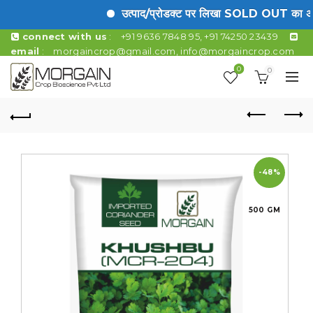
उत्पाद/प्रोडक्ट पर लिखा SOLD OUT का अर्थ ह
connect with us
:
+91 9636 7848 95, +91 74250 23439
email
:
morgaincrop@gmail.com
,
info@morgaincrop.com
0
0
-48%
500 GM