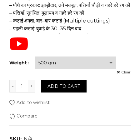
– पौधे का प्रकार: झाड़ीदार, तने मजबूत, पत्तियाँ चौड़ी व गहरे हरे रंग की
– पत्तियाँ: सुगंधित, मुलायम व गहरे हरे रंग की
– कटाई क्षमता: बार–बार कटाई (Multiple cuttings)
– पहली कटाई: बुवाई के 30–35 दिन बाद
– अवधि: लगातार 3–4 कटाई की जा सकती है
– सहनशीलता: पत्तियों का पीला पड़ना कम, फूल (bolting) देर से
आता है
– विशेषता: अधिक हरा द्रव्यमान (Biomass) व लंबे समय तक पत्तियाँ
Weight
देने वाली किस्म
Clear
भूमि व जलवायु:
Quantity
ADD TO CART
– दोमट व बलुई दोमट भूमि उत्तम
– पानी निकासी उत्तम होनी चाहिए
Add to wishlist
– ठंडी व शुष्क जलवायु उपयुक्त
Compare
बीज दर:
– बीज (दो फाड़) मात्रा: 5–6 किग्रा/एकड़
– बीज को हल्का दबाकर बोएँ, ज्यादा गहराई न रखें
SKU:
N/A